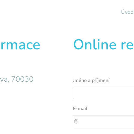
Úvod
ormace
Online r
ava, 70030
Jméno a příjmení
E-mail